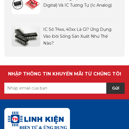
Digital) Và IC Tương Tự (ic Analog)
IC Số 74xx, 40xx Là Gì? Ứng Dụng
Vào Đời Sống Sản Xuất Như Thế
Nào?
NHẬP THÔNG TIN KHUYẾN MÃI TỪ CHÚNG TÔI
Gửi