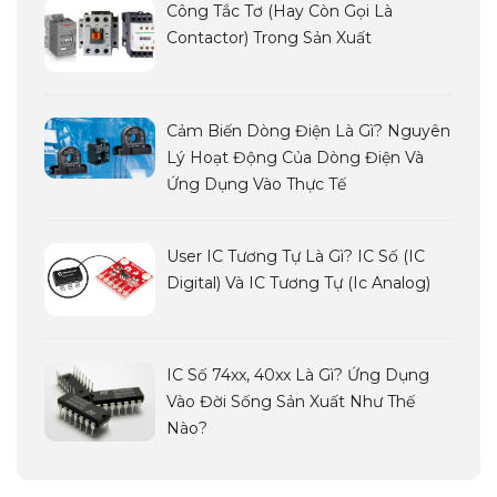
Công Tắc Tơ (hay Còn Gọi Là
Contactor) Trong Sản Xuất
Cảm Biến Dòng Điện Là Gì? Nguyên
Lý Hoạt Động Của Dòng Điện Và
Ứng Dụng Vào Thực Tế
User IC Tương Tự Là Gì? IC Số (IC
Digital) Và IC Tương Tự (ic Analog)
IC Số 74xx, 40xx Là Gì? Ứng Dụng
Vào Đời Sống Sản Xuất Như Thế
Nào?