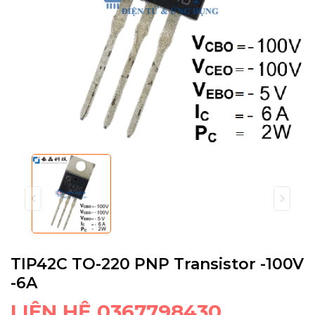
TIP42C TO-220 PNP Transistor -100V
-6A
LIÊN HỆ 0367798430