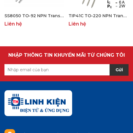
SS8050 TO-92 NPN Transistor 25V/1.5A
TIP41C TO-220 NPN Transistor 100V 6A
Liên hệ
Liên hệ
NHẬP THÔNG TIN KHUYẾN MÃI TỪ CHÚNG TÔI
Gửi