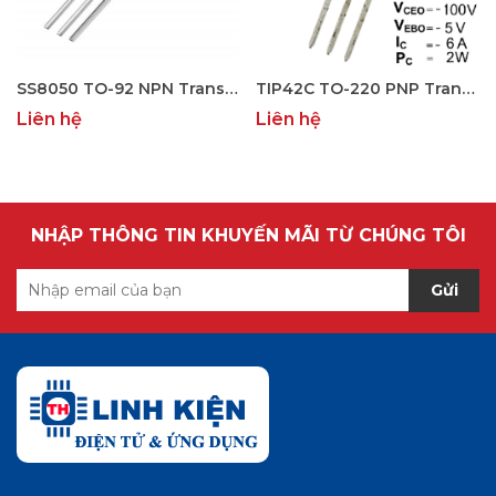
SS8050 TO-92 NPN Transistor 25V/1.5A
TIP42C TO-220 PNP Transistor -100V -6A
Liên hệ
Liên hệ
NHẬP THÔNG TIN KHUYẾN MÃI TỪ CHÚNG TÔI
Gửi