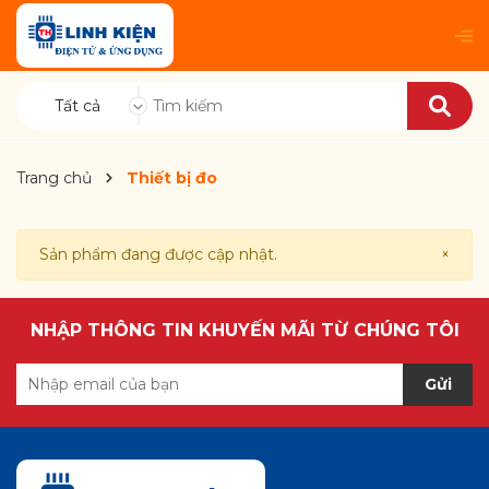
Tất cả
Trang chủ
Thiết bị đo
Sản phẩm đang được cập nhật.
×
NHẬP THÔNG TIN KHUYẾN MÃI TỪ CHÚNG TÔI
Gửi