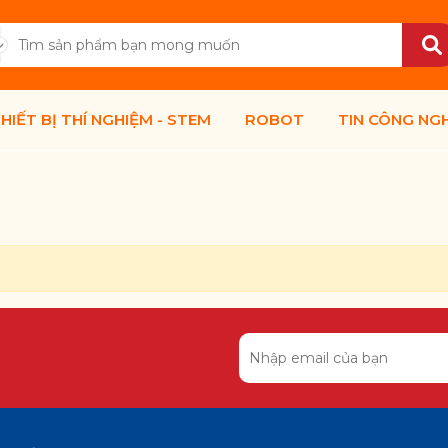
HIẾT BỊ THÍ NGHIỆM - STEM
ROBOT
TIN CÔNG NG