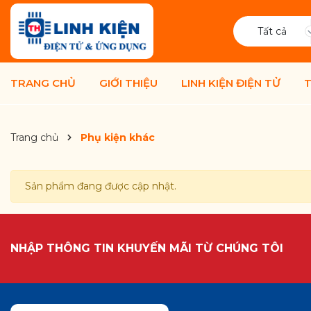
Tất cả
TRANG CHỦ
GIỚI THIỆU
LINH KIỆN ĐIỆN TỬ
T
Trang chủ
Phụ kiện khác
Sản phẩm đang được cập nhật.
NHẬP THÔNG TIN KHUYẾN MÃI TỪ CHÚNG TÔI