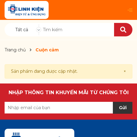
Tất cả
Trang chủ
Cuộn cảm
Sản phẩm đang được cập nhật.
×
NHẬP THÔNG TIN KHUYẾN MÃI TỪ CHÚNG TÔI
Gửi